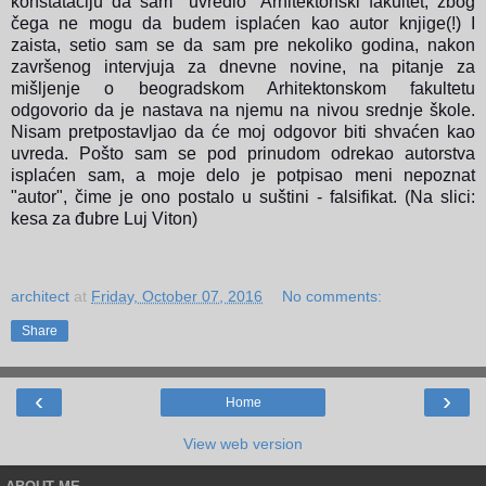
konstataciju da sam "uvredio" Arhitektonski fakultet, zbog
čega ne mogu da budem isplaćen kao autor knjige(!) I
zaista, setio sam se da sam pre nekoliko godina, nakon
završenog intervjuja za dnevne novine, na pitanje za
mišljenje o beogradskom Arhitektonskom fakultetu
odgovorio da je nastava na njemu na nivou srednje škole.
Nisam pretpostavljao da će moj odgovor biti shvaćen kao
uvreda. Pošto sam se pod prinudom odrekao autorstva
isplaćen sam, a moje delo je potpisao meni nepoznat
"autor", čime je ono postalo u suštini - falsifikat. (Na slici:
kesa za đubre Luj Viton)
architect
at
Friday, October 07, 2016
No comments:
Share
‹
›
Home
View web version