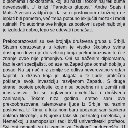
diplomama i doktoratima, koji su nastali tokom haj tek buma
devedesetih. U knjizi "Paradoks gluposti" Andre Spajs i
Mats Alveson zaključuju da se u poslovnom okruženju ne
isplati biti pametan, već treba potpuno isključiti mozak i raditi
rutinski. Po autorima ove knjige, za poslovni uspeh najbitnije
je izgledati dobro, lepo se odevati i ponašati.
Prekoobrazovani su sve brojnija društvena grupa u Srbiji.
Sistem obrazovanja u kojem je visoko školstvo svima
dostupno doveo je do velikog broja prekoobrazovanih, čije
znanje ovde nije primenjivo. Oni sa traženim diplomama,
kao lekari specijalisti, odlaze na Zapad gde odmah dobijaju
posao. Na taj način iz zemlje se odliva neverovatno vredan
kapital, a država koja je ulagala u te ljude, praktično
poklanja svoju investiciju razvijenom Zapadu.
S druge
strane, postoje profesije koje nisu potrebne ni u zemlji niti
inostranstvu. To su uglavnom umetnička i društvena
zanimanja. Tokom niza godina, sretao sam ove
prekoobrazovane, talentovane ljude iz Srbije na raznim
poslovima. U Rimu, u lokalnom baru upoznao sam šankera
doktora filozofije, u Njujorku taksistu poznatog umetnika, u
Nemačkoj u samoposluzi radi bivši univerzitetski profesor.
Svi oni pobegli su iz zemlje za "boljom" budućnošću. U