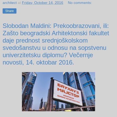
architect
at
Friday, October 14, 2016
No comments:
Share
Slobodan Maldini: Prekoobrazovani, ili:
Zašto beogradski Arhitektonski fakultet
daje prednost srednjoškolskom
svedošanstvu u odnosu na sopstvenu
univerzitetsku diplomu? Večernje
novosti, 14. oktobar 2016.