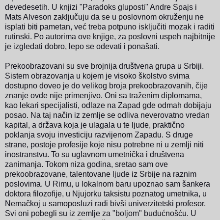
devedesetih. U knjizi "Paradoks gluposti" Andre Spajs i
Mats Alveson zaključuju da se u poslovnom okruženju ne
isplati biti pametan, već treba potpuno isključiti mozak i raditi
rutinski. Po autorima ove knjige, za poslovni uspeh najbitnije
je izgledati dobro, lepo se odevati i ponašati.
Prekoobrazovani su sve brojnija društvena grupa u Srbiji.
Sistem obrazovanja u kojem je visoko školstvo svima
dostupno doveo je do velikog broja prekoobrazovanih, čije
znanje ovde nije primenjivo. Oni sa traženim diplomama,
kao lekari specijalisti, odlaze na Zapad gde odmah dobijaju
posao. Na taj način iz zemlje se odliva neverovatno vredan
kapital, a država koja je ulagala u te ljude, praktično
poklanja svoju investiciju razvijenom Zapadu.
S druge
strane, postoje profesije koje nisu potrebne ni u zemlji niti
inostranstvu. To su uglavnom umetnička i društvena
zanimanja. Tokom niza godina, sretao sam ove
prekoobrazovane, talentovane ljude iz Srbije na raznim
poslovima. U Rimu, u lokalnom baru upoznao sam šankera
doktora filozofije, u Njujorku taksistu poznatog umetnika, u
Nemačkoj u samoposluzi radi bivši univerzitetski profesor.
Svi oni pobegli su iz zemlje za "boljom" budućnošću. U