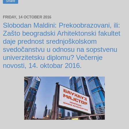
Share
FRIDAY, 14 OCTOBER 2016
Slobodan Maldini: Prekoobrazovani, ili:
Zašto beogradski Arhitektonski fakultet
daje prednost srednjoškolskom
svedočanstvu u odnosu na sopstvenu
univerzitetsku diplomu? Večernje
novosti, 14. oktobar 2016.