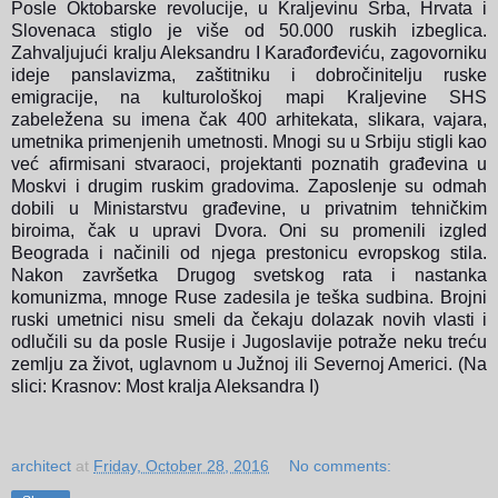
Posle Oktobarske revolucije, u Kraljevinu Srba, Hrvata i
Slovenaca stiglo je više od 50.000 ruskih izbeglica.
Zahvaljujući kralju Aleksandru I Karađorđeviću, zagovorniku
ideje panslavizma, zaštitniku i dobročinitelju ruske
emigracije, na kulturološkoj mapi Kraljevine SHS
zabeležena su imena čak 400 arhitekata, slikara, vajara,
umetnika primenjenih umetnosti. Mnogi su u Srbiju stigli kao
već afirmisani stvaraoci, projektanti poznatih građevina u
Moskvi i drugim ruskim gradovima. Zaposlenje su odmah
dobili u Ministarstvu građevine, u privatnim tehničkim
biroima, čak u upravi Dvora.
Oni su promenili izgled
Beograda i načinili od njega prestonicu evropskog stila.
Nakon završetka Drugog svetskog rata i nastanka
komunizma, mnoge Ruse zadesila je teška sudbina. Brojni
ruski umetnici nisu smeli da čekaju dolazak novih vlasti i
odlučili su da posle Rusije i Jugoslavije potraže neku treću
zemlju za život, uglavnom u Južnoj ili Severnoj Americi. (Na
slici: Krasnov: Most kralja Aleksandra I)
architect
at
Friday, October 28, 2016
No comments: