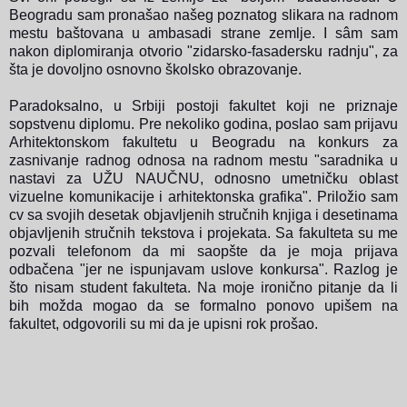
Beogradu sam pronašao našeg poznatog slikara na radnom
mestu baštovana u ambasadi strane zemlje. I s
â
m sam
nakon diplomiranja otvorio "zidarsko-fasadersku radnju", za
šta je dovoljno osnovno školsko obrazovanje.
Paradoksalno, u Srbiji postoji fakultet koji ne priznaje
sopstvenu diplomu. Pre nekoliko godina, poslao sam prijavu
Arhitektonskom fakultetu u Beogradu na konkurs za
zasnivanje radnog odnosa na radnom mestu "saradnika u
nastavi
za UŽU NAUČNU, odnosno umetničku oblast
vizuelne komunikacije i arhitektonska grafika
". Priložio sam
cv sa svojih desetak objavljenih stručnih knjiga i desetinama
objavljenih stručnih tekstova i projekata. Sa fakulteta su me
pozvali telefonom
da mi saopšte da je moja prijava
odbačena "jer ne ispunjavam uslove konkursa". Razlog je
što nisam student fakulteta. Na moje ironično pitanje da li
bih možda mogao da se formalno ponovo upišem na
fakultet, odgovorili su mi da je upisni rok prošao.