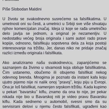
Piše Slobodan Maldini
U životu se svakodnevno susrećemo sa falsifikatima. U
umetnosti oni su česti, a umetnici u Srbiji sve više shvataju
njihov komercijalan značaj. Ideja iz koje se rađa umetničko
delo javlja se jednom, a original je nezamenljiv. U
nedostatku većeg broja originala i sami autori rado prave
kopije, odnosno, falsifikuju sopstvena dela za koja postoji
interesovanje na tržištu. Jer, danas niko ne pridaje značaj
razlici između originala i falsifikata.
Ako analiziramo našu svakodnevicu, zapanjićemo se
saznanjem da živimo u stvarnosti koja obiluje falsifikatima.
Čim ustanemo, obučemo ili obujemo falsifikat nekog
odevnog brenda. Mnogima je poznato da instant kafa koju
ujutro pijemo nije ni nalik onoj "pravoj", koju piju u Evropi.
Ona je loš falsifikat, namenjen srpskom tržištu. Kada kupimo
u pekari "bavarsku" kiflu, znamo da ona to nije, jer pekar
nikada nije bio u Bavarskoj niti je video pravu Bavarsku
kiflu. Kada sednemo u automobil, svesni smo da su
servisirani delovi u njemu često falsifikati, ugrađeni kao