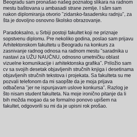
Beogradu sam pronašao našeg poznatog slikara na radnom
mestu baštovana u ambasadi strane zemlje. I s
â
m sam
nakon diplomiranja otvorio "zidarsko-fasadersku radnju", za
šta je dovoljno osnovno školsko obrazovanje.
Paradoksalno, u Srbiji postoji fakultet koji ne priznaje
sopstvenu diplomu. Pre nekoliko godina, poslao sam prijavu
Arhitektonskom fakultetu u Beogradu na konkurs za
zasnivanje radnog odnosa na radnom mestu "saradnika u
nastavi
za UŽU NAUČNU, odnosno umetničku oblast
vizuelne komunikacije i arhitektonska grafika
". Priložio sam
cv sa svojih desetak objavljenih stručnih knjiga i desetinama
objavljenih stručnih tekstova i projekata. Sa fakulteta su me
pozvali telefonom
da mi saopšte da je moja prijava
odbačena "jer ne ispunjavam uslove konkursa". Razlog je
što nisam student fakulteta. Na moje ironično pitanje da li
bih možda mogao da se formalno ponovo upišem na
fakultet, odgovorili su mi da je upisni rok prošao.