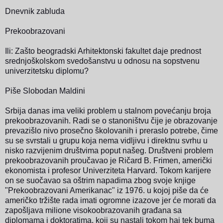
Dnevnik zabluda
Prekoobrazovani
Ili: Zašto beogradski Arhitektonski fakultet daje prednost
srednjoškolskom svedošanstvu u odnosu na sopstvenu
univerzitetsku diplomu?
Piše Slobodan Maldini
Srbija danas ima veliki problem u stalnom povećanju broja
prekoobrazovanih. Radi se o stanoništvu čije je obrazovanje
prevazišlo nivo prosečno školovanih i preraslo potrebe, čime
su se svrstali u grupu koja nema vidljivu i direktnu svrhu u
nisko razvijenim društvima poput našeg. Društveni problem
prekoobrazovanih proučavao je Ričard B. Frimen, američki
ekonomista i profesor Univerziteta Harvard.
Tokom karijere
on se suočavao sa oštrim napadima zbog svoje knjige
"Prekoobrazovani Amerikanac" iz 1976. u kojoj piše da će
američko tržište rada imati ogromne izazove jer će morati da
zapošljava milione visokoobrazovanih građana sa
diplomama i doktoratima, koji su nastali tokom haj tek buma