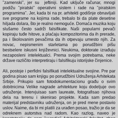
"zamenski", jer su jeftiniji. Kad uključe računar, mnogi
podižu "piratski" operativni sistem i rade na "piratskim
programima". Jer, kada bi na pr. arhitekti godišnje obnavljali
sve programe na kojima rade, trebalo bi da plate desetine
hiljada dolara, što je realno nemoguće. Domaća muzika koju
slušamo često sadrži falsifikate. Naši popularni pevači
kopiraju tuđe hitove, a plaćaju kompozitorima da ih prerade,
pa i školovanim pevačima da ih otpevaju umesto njih. Za
novac, nepismenim starletama po porudžbini pišu
bestselere iskusni književnici. Neukima, doktorate izrađuju
nezaposleni intelektualci. Prema svojim potrebama, neke
države različito interpretiraju i falsifikuju istorijske činjenice.
Ali, postoje i perfidni falsifikati intelektualne svojine. Pre par
godina pisao sam knjigu po porudžbini Udruženja Arhitekata
Srbije. Prikupio sam fotodokumentacionu građu o svim
dobitnicima Velike nagrade arhitekture koju dodeljuje ovo
udruženje. Intervjuisao sam laureate, fotografisao njihova
dela na terenu i skenirao projekte.
Kada sam predao
materijal predstavniku udruženja, on je pred mene postavio
uslov.
Naime, da bi mi platili za urađen posao, tražio je da se
odreknem autorstva nad radom. Kao razlog, naveo je