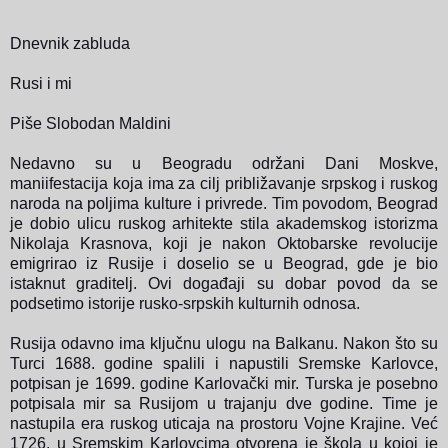
Dnevnik zabluda
Rusi i mi
Piše Slobodan Maldini
Nedavno su u Beogradu održani Dani Moskve,
maniifestacija koja ima za cilj približavanje srpskog i ruskog
naroda na poljima kulture i privrede. Tim povodom, Beograd
je dobio ulicu ruskog arhitekte stila akademskog istorizma
Nikolaja Krasnova, koji je nakon Oktobarske revolucije
emigrirao iz Rusije i doselio se u Beograd, gde je bio
istaknut graditelj. Ovi događaji su dobar povod da se
podsetimo istorije rusko-srpskih kulturnih odnosa.
Rusija odavno ima ključnu ulogu na Balkanu. Nakon što su
Turci 1688. godine spalili i napustili Sremske Karlovce,
potpisan je 1699. godine Karlovački mir. Turska je posebno
potpisala mir sa Rusijom u trajanju dve godine.
Time je
nastupila era ruskog uticaja na prostoru Vojne Krajine. Već
1726. u Sremskim Karlovcima otvorena je škola u kojoj je