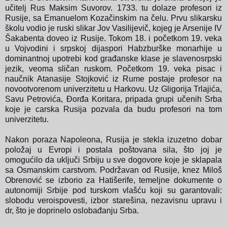
učitelj Rus Maksim Suvorov. 1733. tu dolaze profesori iz
Rusije, sa Emanuelom Kozačinskim na čelu. Prvu slikarsku
školu vodio je ruski slikar Jov Vasilijevič, kojeg je Arsenije IV
Šakabenta doveo iz Rusije. Tokom 18. i početkom 19. veka
u Vojvodini i srpskoj dijaspori Habzburške monarhije u
dominantnoj upotrebi kod građanske klase je slavenosrpski
jezik, veoma sličan ruskom. Početkom 19. veka pisac i
naučnik Atanasije Stojković iz Rume postaje profesor na
novootvorenom univerzitetu u Harkovu. Uz Gligorija Trlajića,
Savu Petrovića, Đorđa Koritara, pripada grupi učenih Srba
koje je carska Rusija pozvala da budu profesori na tom
univerzitetu.
Nakon poraza Napoleona, Rusija je stekla izuzetno dobar
položaj u Evropi i postala poštovana sila, što joj je
omogućilo da uključi Srbiju u sve dogovore koje je sklapala
sa Osmanskim carstvom. Podržavan od Rusije, knez Miloš
Obrenović se izborio za Hatišerife, temeljne dokumente o
autonomiji Srbije pod turskom vlašću koji su garantovali:
slobodu veroispovesti, izbor starešina, nezavisnu upravu i
dr, što je doprinelo oslobađanju Srba.