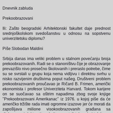
Dnevnik zabluda
Prekoobrazovani
Ili: Zašto beogradski Arhitektonski fakultet daje prednost
srednjoškolskom svedošanstvu u odnosu na sopstvenu
univerzitetsku diplomu?
Piše Slobodan Maldini
Srbija danas ima veliki problem u stalnom povećanju broja
prekoobrazovanih. Radi se o stanoništvu čije je obrazovanje
prevazišlo nivo prosečno školovanih i preraslo potrebe, čime
su se svrstali u grupu koja nema vidljivu i direktnu svrhu u
nisko razvijenim društvima poput našeg. Društveni problem
prekoobrazovanih proučavao je Ričard B. Frimen, američki
ekonomista i profesor Univerziteta Harvard.
Tokom karijere
on se suočavao sa oštrim napadima zbog svoje knjige
"Prekoobrazovani Amerikanac" iz 1976. u kojoj piše da će
američko tržište rada imati ogromne izazove jer će morati da
zapošljava milione visokoobrazovanih građana sa